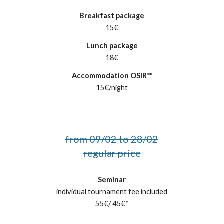
Breakfast package
1
5
€
Lunch package
18
€
Accommodation OSIR**
15
€/
night
from 09/02 to 28/02
regular price
Seminar
individual tournament fee included
55
€
/ 45
€
*