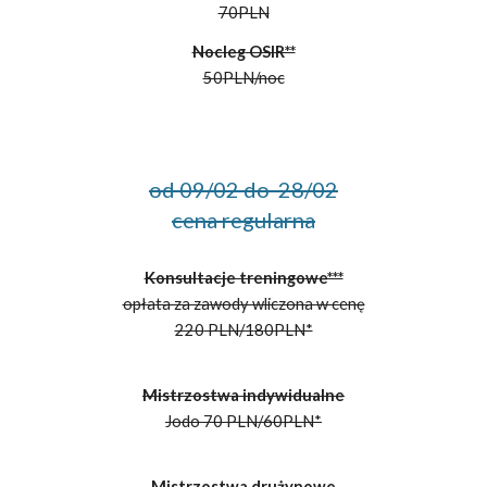
70PLN
Nocleg
OSIR**
50
PLN/n
oc
od 09/02 do
28
/0
2
cena regularna
Konsultacje treningowe***
opłata za zawody wliczona w cenę
220
PLN/1
8
0PLN*
Mistrzostwa indywidualne
Jodo
7
0 PLN/
6
0PLN*
Mistrzostwa drużynowe