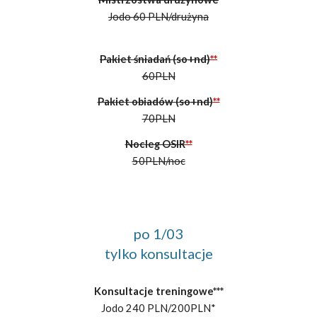
Jodo
6
0 PLN/drużyna
Pakiet śniadań (so+nd)
**
60PLN
Pakiet obiadów (so+nd)
**
70PLN
Nocleg OSIR
**
50PLN/noc
po 1
/0
3
tylko konsultacje
Konsultacje treningowe***
Jodo
240
PLN/
200
PLN
*