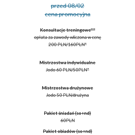
przed 08/02
cena promocyjna
Konsultacje treningowe***
opłata za zawody wliczona w cenę
200
PLN/1
60PLN*
Mistrzostwa indywidualne
Jodo 60 PLN/50PLN*
Mistrzostwa drużynowe
Jodo 50 PLN/drużyna
Pakiet śniadań (so+nd)
60PLN
Pakiet obiadów (so+nd)