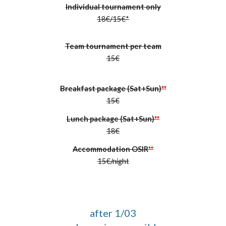
Individual tournament only
18
€
/15
€
*
Team tournament per team
15
€
Breakfast package (Sat+Sun)
**
15€
Lunch package (Sat+Sun)
**
18€
Accommodation OSIR
**
1
5
€/night
after 1
/03