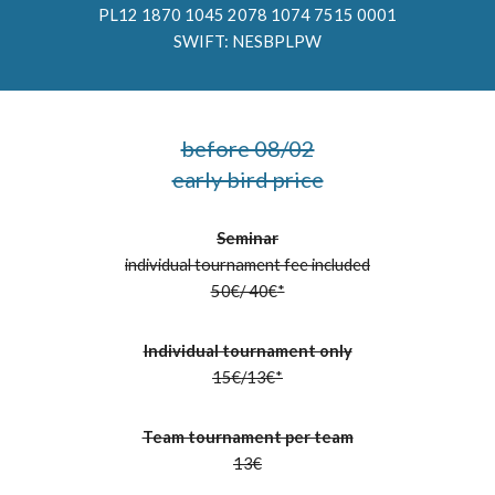
PL12 1870 1045 2078 1074 7515 0001
SWIFT: NESBPLPW
before 08/02
early bird price
Seminar
individual tournament fee included
50
€
/ 40
€
*
Individual tournament only
15
€
/13
€
*
Team tournament per team
13
€