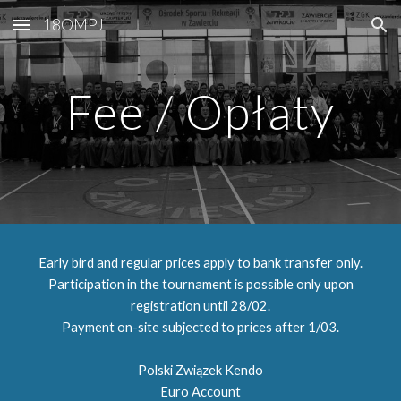
18OMPJ
Skip to main content
Skip to navigation
Fee / Opłaty
Early bird and regular prices apply to bank transfer only.
Participation in the tournament is possible only upon
registration unti
l 28
/
0
2
.
Payment on-site subjected to prices after
1
/0
3
.
Polski Związek Kendo
Euro Account